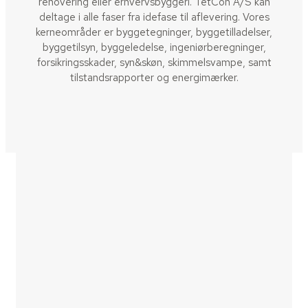
renovering eller erhvervsbyggeri. TetCon A/S kan
deltage i alle faser fra idefase til aflevering. Vores
kerneområder er byggetegninger, byggetilladelser,
byggetilsyn, byggeledelse, ingeniørberegninger,
forsikringsskader, syn&skøn, skimmelsvampe, samt
tilstandsrapporter og energimærker.