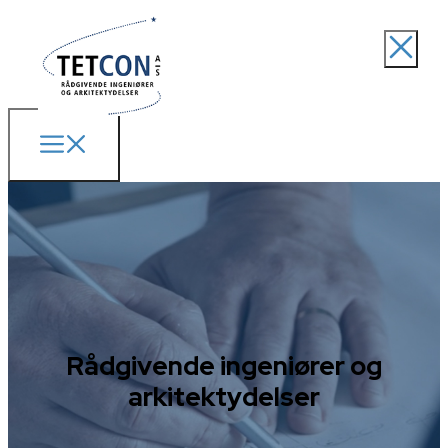
Rådgivende ingeniører og
arkitektydelser