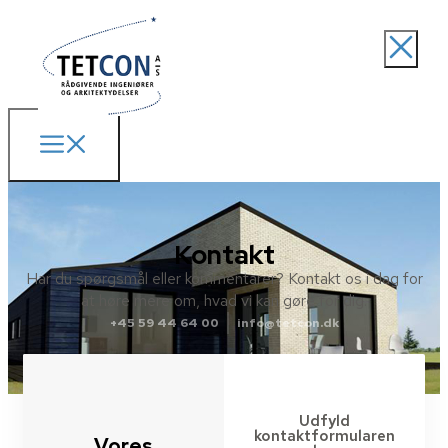
Kontakt
Har du spørgsmål eller kommentarer? Kontakt os i dag for
at høre mere om, hvad vi kan gøre for dig.
+45 59 44 64 00
info@tetcon.dk
Udfyld
kontaktformularen
Vores