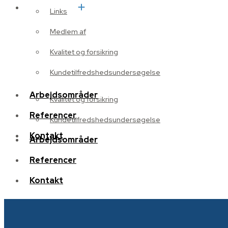
Om Tetcon
Links
Medlem af
Sponsor
Kvalitet og forsikring
Links
Kundetilfredshedsundersøgelse
Medlem af
Arbejdsområder
Kvalitet og forsikring
Referencer
Kundetilfredshedsundersøgelse
Kontakt
Arbejdsområder
Referencer
Kontakt