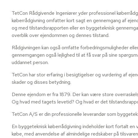
TetCon Rådgivende Ingeniører yder professionel køberrådg
køberrådgivning omfatter kort sagt en gennemgang af eje
og med tilstandsrapporten eller en byggeteknisk gennemga
overblik over ejendommen og dennes tilstand.
Rådgivningen kan også omfatte forbedringsmuligheder eller
gennemgangen også lejlighed til at få svar på sine spørgsm
uddannet person.
TetCon har stor erfaring i besigtigelser og vurdering af ej
skader og disses betydning.
Denne ejendom er fra 1879. Der kan være store overraskel
Og hvad med tagets levetid? Og hvad er det tilstandsrap
TetCon A/S er din professionelle leverandør som byggetekn
En byggeteknisk køberrådgivning indeholder kort fortalt e
købe, med anvendelse af almindelige redskaber på tilsvare