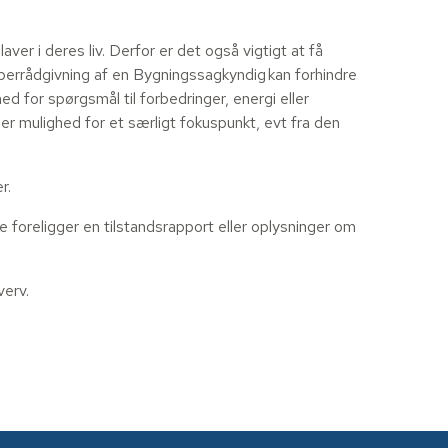
aver i deres liv. Derfor er det også vigtigt at få
 Køberrådgivning af en Bygningssagkyndig kan forhindre
d for spørgsmål til forbedringer, energi eller
er mulighed for et særligt fokuspunkt, evt fra den
r.
ke foreligger en tilstandsrapport eller oplysninger om
verv.