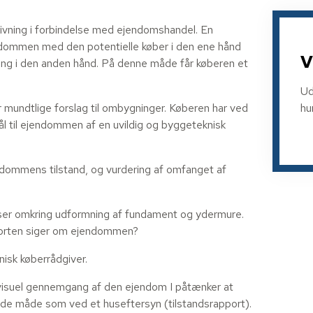
ivning i forbindelse med ejendomshandel. En
ndommen med den potentielle køber i den ene hånd
V
ng i den anden hånd. På denne måde får køberen et
Ud
hu
 mundtlige forslag til ombygninger. Køberen har ved
ål til ejendommen af en uvildig og byggeteknisk
endommens tilstand, og vurdering af omfanget af
ser omkring udformning af fundament og ydermure.
porten siger om ejendommen?
isk køberrådgiver.
n visuel gennemgang af den ejendom I påtænker at
nde måde som ved et huseftersyn (tilstandsrapport).