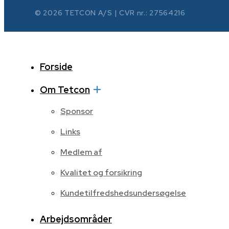
© 2026 TETCON A/S | CVR nr.: 27564216
Forside
Om Tetcon
Sponsor
Links
Medlem af
Kvalitet og forsikring
Kundetilfredshedsundersøgelse
Arbejdsområder